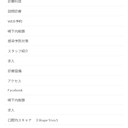
診療科目
訪問診療
WEB予約
嚥下内視鏡
感染予防対策
スタッフ紹介
求人
診療設備
アクセス
Facebook
嚥下内視鏡
求人
口腔内スキャナ ３Shape Trios5